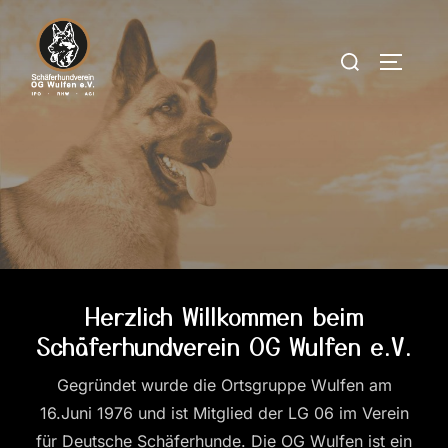
Zum
Inhalt
Suchen
SEITEN
springen
nach:
Herzlich Willkommen beim
Schäferhundverein OG Wulfen e.V.
Gegründet wurde die Ortsgruppe Wulfen am
16.Juni 1976 und ist Mitglied der LG 06 im Verein
für Deutsche Schäferhunde. Die OG Wulfen ist ein